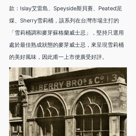
款：Islay艾雷島、Speyside斯貝賽、Peated泥
煤、Sherry雪莉桶，該系列在台灣市場主打的
「雪莉桶調和麥芽蘇格蘭威士忌」，堅持只選用
處於最佳熟成狀態的麥芽威士忌，來呈現雪莉桶
的美好風味，因此甫一上市便廣受好評。