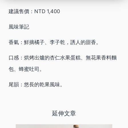
建議售價：NTD 1,400
風味筆記
香氣：鮮摘橘子、李子乾，誘人的甜香。
口感：烘烤出爐的杏仁水果蛋糕、無花果香料麵
包、蜂蜜吐司。
尾韻：悠長的乾果風味。
延伸文章