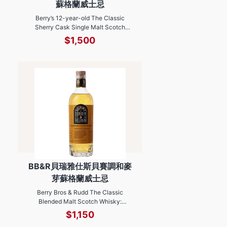
蘇格蘭威士忌
Berry’s 12-year-old The Classic
Sherry Cask Single Malt Scotch
Whisky
$1,500
BB&R貝瑞雅仕斯貝賽調和麥
芽蘇格蘭威士忌
Berry Bros & Rudd The Classic
Blended Malt Scotch Whisky:
Speyside Reserve
$1,150