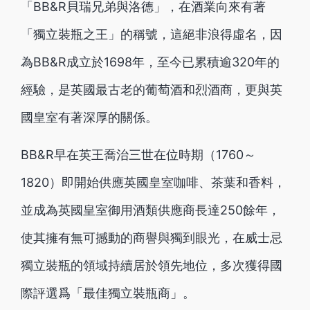
「BB&R貝瑞兄弟與洛德」，在酒業向來有著
「獨立裝瓶之王」的稱號，這絕非浪得虛名，因
為BB&R成立於1698年，至今已累積逾320年的
經驗，是英國最古老的葡萄酒和烈酒商，更與英
國皇室有著深厚的關係。
BB&R早在英王喬治三世在位時期（1760～
1820）即開始供應英國皇室咖啡、茶葉和香料，
並成為英國皇室御用酒類供應商長達250餘年，
使其擁有無可撼動的商譽與獨到眼光，在威士忌
獨立裝瓶的領域持續居於領先地位，多次獲得國
際評選爲「最佳獨立裝瓶商」。