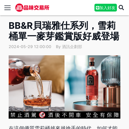
加入好友
BB&R貝瑞雅仕系列，雪莉
桶單一麥芽鑑賞版好威登場
2024-05-29 12:00:00
By 酒訊企劃部
在這個優質雪莉桶越來越搶手的時代，如何才能