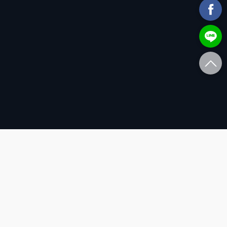
客服專線 02-25095777
客服時間 週一~五 09：00 ~ 18：00(國定假日休息)
2020-2023 ©
網站管理：英屬開曼群島李奧摩根股份有限公司。統一編號83566853
授權公司：酒訊文化事業股份有限公司。統一編號28170820