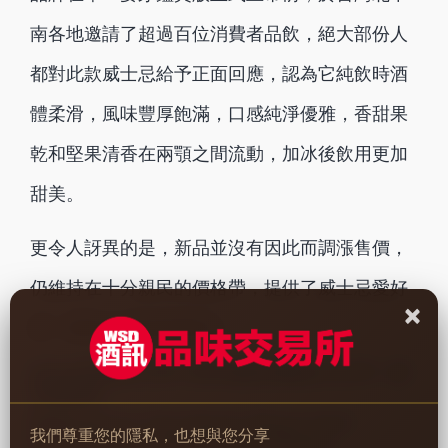
南各地邀請了超過百位消費者品飲，絕大部份人
都對此款威士忌給予正面回應，認為它純飲時酒
體柔滑，風味豐厚飽滿，口感純淨優雅，香甜果
乾和堅果清香在兩顎之間流動，加冰後飲用更加
甜美。
更令人訝異的是，新品並沒有因此而調漲售價，
仍維持在十分親民的價格帶，提供了威士忌愛好
×
者一個高CP值的新選項！
BB&R貝瑞雅仕系列 雪莉桶蘇格蘭威士忌 單一麥
芽鑑賞版
BB&R Berry's The Classic Sherry Cask
我們尊重您的隱私，也想與您分享
Matured Single Malt Scotch Whisky