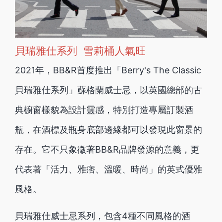
貝瑞雅仕系列 雪莉桶人氣旺
2021年，BB&R首度推出「Berry's The Classic
貝瑞雅仕系列」蘇格蘭威士忌，以英國總部的古
典櫥窗樣貌為設計靈感，特別打造專屬訂製酒
瓶，在酒標及瓶身底部邊緣都可以發現此窗景的
存在。它不只象徵著BB&R品牌發源的意義，更
代表著「活力、雅痞、溫暖、時尚」的英式優雅
風格。
貝瑞雅仕威士忌系列，包含4種不同風格的酒