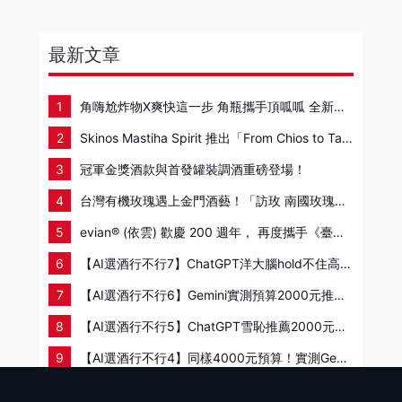
最新文章
1
角嗨尬炸物X爽快這一步 角瓶攜手頂呱呱 全新套餐限時登場
2
Skinos Mastiha Spirit 推出「From Chios to Taipei|從奇歐斯島到台北」期間限定企劃
3
冠軍金獎酒款與首發罐裝調酒重磅登場！
4
台灣有機玫瑰遇上金門酒藝！「訪玫 南國玫瑰金門高粱酒」 耗時三年，絕美問世
5
evian® (依雲) 歡慶 200 週年， 再度攜手《臺灣米其林指南》頒獎典禮
6
【AI選酒行不行7】ChatGPT洋大腦hold不住高粱酒？實測3000元以下推薦選酒，幻覺檢測這分數也是醉了？
7
【AI選酒行不行6】Gemini實測預算2000元推薦10款葡萄酒，是菁英侍酒師還是優等生翻車現場？懂的人都懂！
8
【AI選酒行不行5】ChatGPT雪恥推薦2000元以下10款葡萄酒實測？通過高級侍酒師考試是雞腿換的？
9
【AI選酒行不行4】同樣4000元預算！實測Gemini的10款推薦與幻覺居然是這樣？
10
【AI選酒行不行3】預算4000元威士忌ChatGPT怎麼推？實測10款推薦與幻覺檢測，這款經典竟然只拿0分！