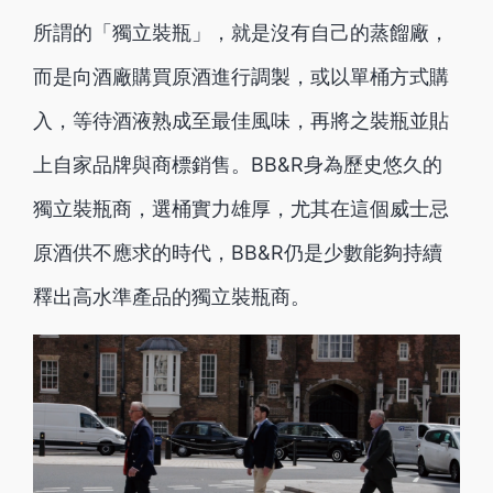
所謂的「獨立裝瓶」，就是沒有自己的蒸餾廠，
而是向酒廠購買原酒進行調製，或以單桶方式購
入，等待酒液熟成至最佳風味，再將之裝瓶並貼
上自家品牌與商標銷售。BB&R身為歷史悠久的
獨立裝瓶商，選桶實力雄厚，尤其在這個威士忌
原酒供不應求的時代，BB&R仍是少數能夠持續
釋出高水準產品的獨立裝瓶商。