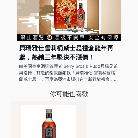
貝瑞雅仕雪莉桶威士忌禮盒龍年再
獻，熱銷三年堅決不漲價！
由英國皇室酒窖管理者 Berry Bros & Rudd貝瑞兄弟
與洛德，打造的倫敦熱銷款「貝瑞雅仕 雪莉桶蘇格
蘭威士忌」，再度為亞洲市場打造全新祥龍禮盒，以
騰龍之姿展現飛躍之力，酒款本身帶有被古希臘人稱
作「生命之果」的無花果風味，口味忠實呈現果乾清
你可能也喜歡
甜和堅果香氣，柔順入喉有著黑棗般的滋味。將最傳
統的經典以時尚、活力的面貌呈現。