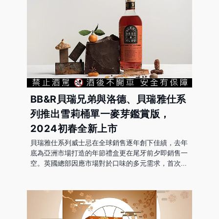
BB&R貝瑞兄弟與洛德、貝瑞雅仕系
列推出雪莉桶單一麥芽鑑賞版，
2024初春全新上市
貝瑞雅仕系列威士忌在全球銷售逐年創下佳績，去年
底為亞洲市場打造的年節禮盒更在尾牙前夕即銷售一
空。英國總部因應市場對於口味的多元需求，首次針
對亞洲/台灣市場的最愛雪莉桶威士忌推出單一麥芽
鑑賞版，此酒款入口更柔滑，風味也更加豐厚，更棒
的是，新品並沒有隨著市場盲目漲價，仍維持在十分
親民的價格帶，期待提供台灣消費者日常飲用一個新
選項。