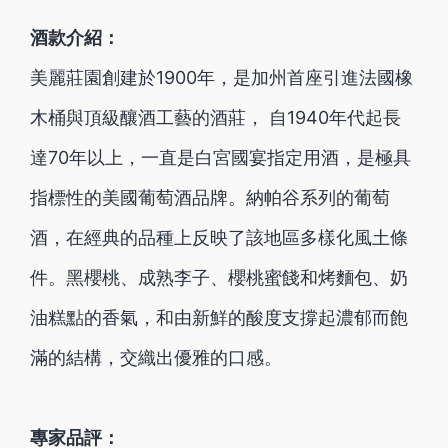
酒款介紹：
美麗莊園創建於1900年，是加州首座引進法國橡
木桶與頂級釀酒工藝的酒莊， 自1940年代起長
達70年以上，一直是白宮國宴指定用酒，是極具
指標性的美國葡萄酒品牌。納帕谷系列的葡萄
酒，在經典的品種上反映了該地區多樣化風土條
件。黑櫻桃、成熟李子、櫻桃蜜餞和烤麵包、奶
油糕點的香氣，和由新鮮的酸度支撐起濃郁而飽
滿的結構，交織出優雅的口感。
專家品評：