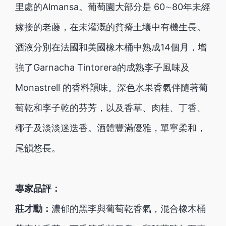
里處的Almansa。葡萄園大部分是 60∼80年未經
嫁接的老藤，在未灌溉的貧瘠土壤中有機生長。
酒液分別在法國和美國橡木桶中熟成14個月，增
強了Garnacha Tintorera的成熟李子風味及
Monastrell 的香料韻味。深色水果香氣伴隨著葡
萄乾和李子乾的芬芳，以及香草、肉桂、丁香、
椰子及淡淡迷迭香。酒體豐滿優雅，單寧柔和，
尾韻悠長。
專家品評：
莊才勳：
濃郁的黑李與葡萄乾香氣，混合橡木桶