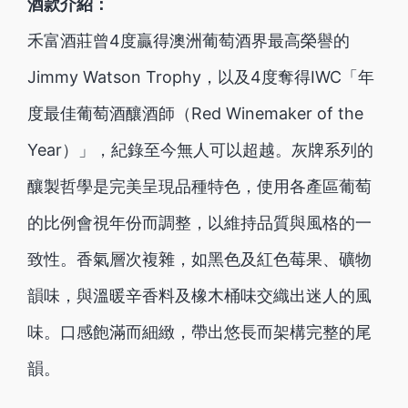
酒款介紹：
禾富酒莊曾4度贏得澳洲葡萄酒界最高榮譽的
Jimmy Watson Trophy，以及4度奪得IWC「年
度最佳葡萄酒釀酒師（Red Winemaker of the
Year）」，紀錄至今無人可以超越。灰牌系列的
釀製哲學是完美呈現品種特色，使用各產區葡萄
的比例會視年份而調整，以維持品質與風格的一
致性。香氣層次複雜，如黑色及紅色莓果、礦物
韻味，與溫暖辛香料及橡木桶味交織出迷人的風
味。口感飽滿而細緻，帶出悠長而架構完整的尾
韻。