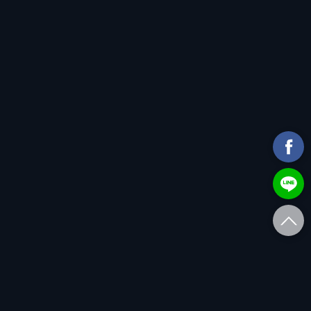
同時獲得專家評選銀牌
參賽編號：RNB2205
產地：阿根廷Mendoza
品種：100% Cabernet Sauvignon
酒精濃度：14.5%
建議售價：NT$960元
進口／代理商：酩悅軒尼詩