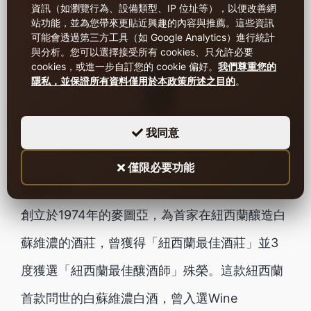
資訊（如瀏覽行為、設備類型、IP 位址等），以便改善網
站功能，並為您帶來更貼近興趣的內容與推薦。這些資訊
可能會透過第三方工具（如 Google Analytics）進行統計
與分析。
您可以選擇接受所有 cookies、只允許必要
cookies，或進一步自訂您的 cookie 偏好。
我們尊重您的
隱私，並保證所有資料僅用於本政策所述之目的
。
我同意
麥圖亞馬爾堡白蘇維濃白葡萄酒2021
僅限必要功能
酒款介紹：
創立於1974年的麥圖亞，為首家在紐西蘭釀造白
蘇維濃的酒莊，曾獲得「紐西蘭最佳酒莊」並3
度獲選「紐西蘭最佳釀酒師」殊榮。這款紐西蘭
首款問世的白蘇維濃白酒，曾入選Wine