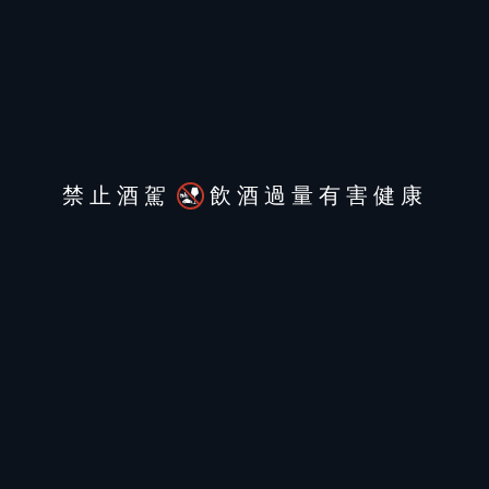
專家品評：
黃宇志：
馥郁的甘草、水果糖與紅色水果香，帶
著微微葡萄梗味，隱隱還有些許茶香、樹脂及香
禁止酒駕
飲酒過量有害健康
料氣息；入口是甜美多汁的莓果風味，酸度中
等，平衡感良好，回味頗長。很典型的黑皮諾。
No.9
●參賽分組：新世界紅酒801-1,500元
台階典藏卡本內蘇維濃紅酒2018
Terrazas Reserva Cabernet Sauvignon 2018