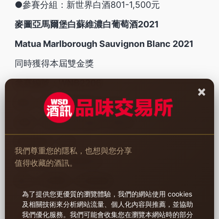
●參賽分組：新世界白酒801-1,500元
麥圖亞馬爾堡白蘇維濃白葡萄酒2021
Matua Marlborough Sauvignon Blanc 2021
同時獲得本屆雙金獎
參賽編號：WNB2206
×
產地：紐西蘭 Marlborough
品種：100% Sauvignon Blanc
酒精濃度：13%
我們尊重您的隱私，也想與您分享
建議售價：NT$980元
值得收藏的酒訊。
進口／代理商：久悅貿易
為了提供您更優質的瀏覽體驗，我們的網站使用 cookies
及相關技術來分析網站流量、個人化內容與推薦，並協助
我們優化服務。
我們可能會收集您在瀏覽本網站時的部分