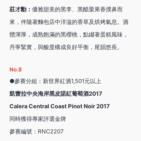
莊才勳：
優雅甜美的黑李、黑醋栗果香撲鼻而
來，伴隨著麵包店中洋溢的香草及烘烤氣息。酒
體渾厚，成熟飽滿的黑櫻桃，點綴著蛋糕風味，
丹寧緊實，與酸度構成良好平衡，尾韻悠長。
No.8
●參賽分組：新世界紅酒1,501元以上
凱蕾拉中央海岸黑皮諾紅葡萄酒2017
Calera Central Coast Pinot Noir 2017
同時獲得專家評選金牌
參賽編號：RNC2207