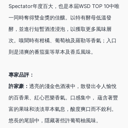
Spectator年度百大，也是本屆WSD TOP 10中唯
一同時奪得雙金獎的佳釀。以特有酵母低溫發
酵，並進行短暫酒渣浸泡，以獲取更多風味層
次。嗅聞時有柑橘、葡萄柚及羅勒等香氣；入口
則是清爽的番茄葉等草本及香瓜風味。
專家品評：
許家豪：
透亮的淺金色酒液中，散發出令人愉悅
的百香果、紅心芭樂香氣。口感集中， 蘊含著豐
富的果味和淡淡草本氣息，酸度爽口而不銳利。
悠長的尾韻中，隱藏著些許葡萄柚風味。