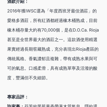
酒款介紹：
2016年獲IWSC選為「年度西班牙最佳酒莊」的
愛格多酒莊，所有紅酒都經過橡木桶熟成，目前
橡木桶存量大約有70,000個，是在D.O.Ca. Rioja
甚至是全世界最大的酒莊之一。這款酒使用精選
果實經過長期窖藏熟成，充分表現出Rioja產區的
傳統風格。香氣濃郁且複雜，帶有成熟水果與可
可的氣息。口感柔滑，具有成熟單寧及活潑的酸
度，豐滿但不失細節。
專家品評：
許家豪：
芬芳的黑莓果香帶著木質氣息，隱約還