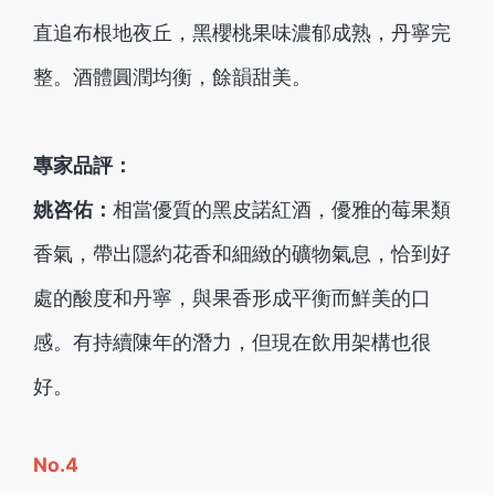
直追布根地夜丘，黑櫻桃果味濃郁成熟，丹寧完
整。酒體圓潤均衡，餘韻甜美。
專家品評：
姚咨佑：
相當優質的黑皮諾紅酒，優雅的莓果類
香氣，帶出隱約花香和細緻的礦物氣息，恰到好
處的酸度和丹寧，與果香形成平衡而鮮美的口
感。有持續陳年的潛力，但現在飲用架構也很
好。
No.4