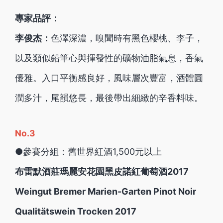
專家品評：
李俊杰：
色澤深濃，嗅聞時有黑色櫻桃、李子，
以及類似鉛筆心與揮發性的礦物油脂氣息，香氣
優雅。入口平衡感良好，風味層次豐富，酒體圓
潤多汁，尾韻悠長，最後帶出細緻的辛香料味。
No.3
●參賽分組：舊世界紅酒1,500元以上
布雷默酒莊瑪麗安花園黑皮諾紅葡萄酒2017
Weingut Bremer Marien-Garten Pinot Noir
Qualitätswein Trocken 2017