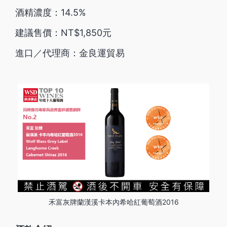
酒精濃度：14.5%
建議售價：NT$1,850元
進口／代理商：金良運貿易
禾富灰牌蘭漢溪卡本內希哈紅葡萄酒2016