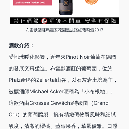
布雷默酒莊瑪麗安花園黑皮諾紅葡萄酒2017
酒款介紹：
受地球暖化影響，近年來Pinot Noir葡萄在德國
的發展突飛猛進。布雷默酒莊的葡萄園，位於
Pfalz產區的Zellertal山谷，以石灰岩土壤為主，
被釀酒師Michael Acker暱稱為「小布根地」。
這款酒由Grosses Gewächs特級園（Grand
Cru）的葡萄釀製，擁有精緻礦物質風味和細膩
酸度，清澈的櫻桃、藍莓果香，華麗優雅。口感